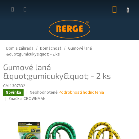
Prejsť
NÁKUP
na
obsah
KOŠÍK
Dom a záhrada
Domácnosť
Gumové laná
&quot;gumicuky&quot; - 2 ks
Gumové laná
&quot;gumicuky&quot; - 2 ks
CM-1307832
Priemerné
Neohodnotené
Podrobnosti hodnotenia
Novinka
hodnotenie
Značka:
CROWNMAN
produktu
je
0,0
z
5
hviezdičiek.