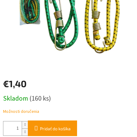
€1,40
Jednotková
Skladom
(160 ks)
cena:
Možnosti doručenia
Pridať do košíka