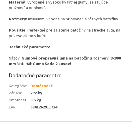
Materiál:
Vyrobené z vysoko kvalitnej gumy, zaisťujúce
pružnosť a odolnosť.
Rozmery:
8x800mm, vhodné na pripevnenie rôznych batožiny.
Použitie:
Perfektné pre zaistenie batožiny na streche auta, na
prívese alebo v kufri.
Technické parametre:
Názov:
Gumové prepravné laná na batožinu
Rozmery:
8x800
mm
Materiál:
Guma
Sada 2 kusov!
Dodatočné parametre
Kategória
:
Domácnosť
Záruka
:
2 roky
Hmotnosť
:
0.5 kg
EAN
:
6941262911724
Z
á