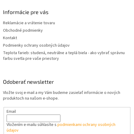
p
ä
Informácie pre vás
t
Reklamácie a vrátenie tovaru
i
Obchodné podmienky
e
Kontakt
Podmienky ochrany osobných údajov
Teplota farieb: studená, neutrálne a teplá biela - ako vybrať správnu
farbu svetla pre vaše priestory
Odoberať newsletter
Vložte svoj e-mail a my Vám budeme zasielať informácie o nových
produktoch na našom e-shope.
Email
Vložením e-mailu súhlasíte s
podmienkami ochrany osobných
údajov