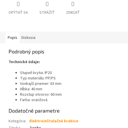
OPÝTAŤ SA
STRÁŽIŤ
ZDIEĽAŤ
Popis
Diskusia
Podrobný popis
Technické údaje:
Stupeň krytia: IP20
Typ materiálu: PP/PS
Vonkajší priemer: 63 mm
Hĺbka: 40 mm
Rozstup otvorov: 60 mm
Farba: oranžová
Dodatočné parametre
Kategória
:
Elektroinštalačné krabice