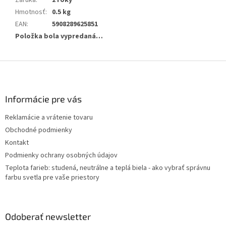
Záruka
:
2 roky
Hmotnosť
:
0.5 kg
EAN
:
5908289625851
Položka bola vypredaná…
Z
á
p
ä
Informácie pre vás
t
Reklamácie a vrátenie tovaru
i
Obchodné podmienky
e
Kontakt
Podmienky ochrany osobných údajov
Teplota farieb: studená, neutrálne a teplá biela - ako vybrať správnu
farbu svetla pre vaše priestory
Odoberať newsletter