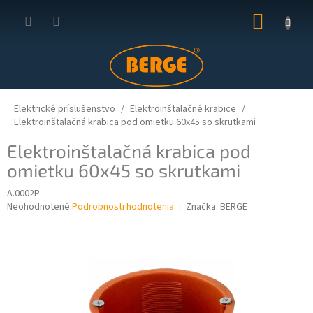
Prejsť
NÁKUP
na
obsah
KOŠÍK
Elektrické príslušenstvo
Elektroinštalačné krabice
Elektroinštalačná krabica pod omietku 60x45 so skrutkami
Elektroinštalačná krabica pod
omietku 60x45 so skrutkami
A.0002P
Priemerné
Neohodnotené
Podrobnosti hodnotenia
Značka:
BERGE
hodnotenie
produktu
je
0,0
z
5
hviezdičiek.