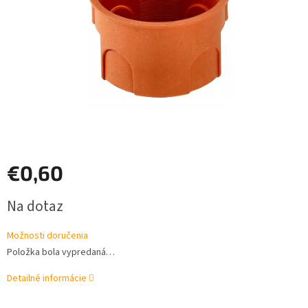
€0,60
Jednotková
Na dotaz
cena:
Možnosti doručenia
Položka bola vypredaná…
Detailné informácie