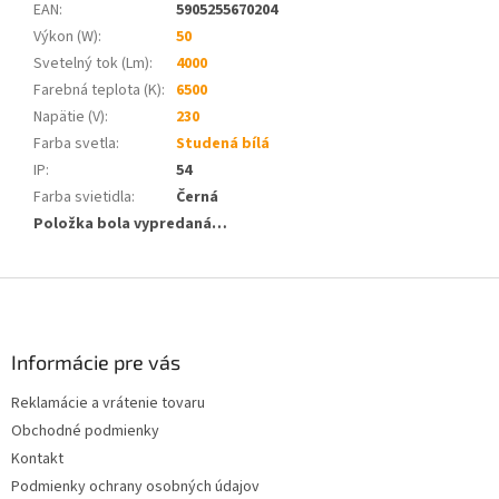
EAN
:
5905255670204
Výkon (W)
:
50
Svetelný tok (Lm)
:
4000
Farebná teplota (K)
:
6500
Napätie (V)
:
230
Farba svetla
:
Studená bílá
IP
:
54
Farba svietidla
:
Černá
Položka bola vypredaná…
Z
á
p
ä
Informácie pre vás
t
Reklamácie a vrátenie tovaru
i
Obchodné podmienky
e
Kontakt
Podmienky ochrany osobných údajov