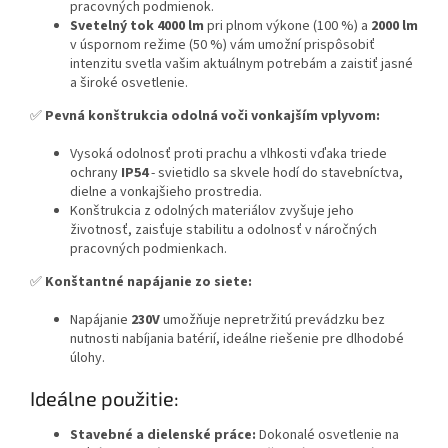
pracovných podmienok.
Svetelný tok 4000 lm
pri plnom výkone (100 %) a
2000 lm
v úspornom režime (50 %) vám umožní prispôsobiť
intenzitu svetla vašim aktuálnym potrebám a zaistiť jasné
a široké osvetlenie.
✅
Pevná konštrukcia odolná voči vonkajším vplyvom:
Vysoká odolnosť proti prachu a vlhkosti vďaka triede
ochrany
IP54
- svietidlo sa skvele hodí do stavebníctva,
dielne a vonkajšieho prostredia.
Konštrukcia z odolných materiálov zvyšuje jeho
životnosť, zaisťuje stabilitu a odolnosť v náročných
pracovných podmienkach.
✅
Konštantné napájanie zo siete:
Napájanie
230V
umožňuje nepretržitú prevádzku bez
nutnosti nabíjania batérií, ideálne riešenie pre dlhodobé
úlohy.
Ideálne použitie:
Stavebné a dielenské práce:
Dokonalé osvetlenie na