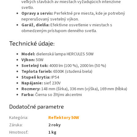
veľkých stavbách av miestach vyžadujúcich intenzívne
svetlo.
Opravy a servis:
Perfektné pre miesta, kde je potrebný
neprerušovaný svetelný výkon.
Garáž, dielňa:
Efektívne osvetlenie v miestach s
obmedzeným prístupom denného svetla.
Technické údaje:
Model:
dielenská lampa HERCULES 50W
Výkon:
50W
Svetelný tok:
4000 lm (100 %), 2000 lm (50 %)
Teplota farieb:
6500K (studená biela)
Stupeň krytia:
IP54
Napájanie:
sieť 230V
Rozmery:
148 mm (šírka), 336 mm (výška), 169 mm (hĺbka)
Farba:
Čierna so žltými akcentmi
Dodatočné parametre
Kategória
:
Reflektory 50W
Záruka
:
2 roky
Hmotnosť
:
1 kg