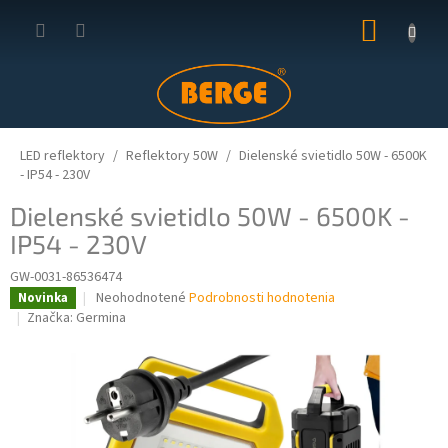
Prejsť
NÁKUP
na
obsah
KOŠÍK
LED reflektory
Reflektory 50W
Dielenské svietidlo 50W - 6500K
- IP54 - 230V
Dielenské svietidlo 50W - 6500K -
IP54 - 230V
GW-0031-86536474
Priemerné
Neohodnotené
Podrobnosti hodnotenia
Novinka
hodnotenie
Značka:
Germina
produktu
je
0,0
z
5
hviezdičiek.