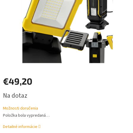
€49,20
Jednotková
Na dotaz
cena:
Možnosti doručenia
Položka bola vypredaná…
Detailné informácie