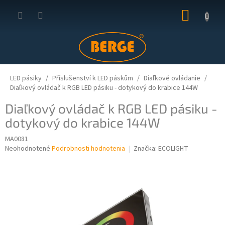
Prejsť
NÁKUP
na
obsah
KOŠÍK
LED pásiky
Příslušenství k LED páskům
Diaľkové ovládanie
Diaľkový ovládač k RGB LED pásiku - dotykový do krabice 144W
Diaľkový ovládač k RGB LED pásiku -
dotykový do krabice 144W
MA0081
Priemerné
Neohodnotené
Podrobnosti hodnotenia
Značka:
ECOLIGHT
hodnotenie
produktu
je
0,0
z
5
hviezdičiek.