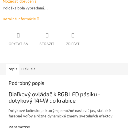
Možnosti doručenia
Položka bola vypredaná…
Detailné informácie
OPÝTAŤ SA
STRÁŽIŤ
ZDIEĽAŤ
Popis
Diskusia
Podrobný popis
Diaľkový ovládač k RGB LED pásiku -
dotykový 144W do krabice
Dotykové koliesko, s ktorým je možné nastaviť jas, statické
farebné voľby a rôzne dynamické zmeny svetelných efektov.
Parametre: