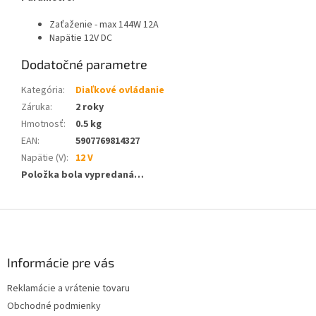
Zaťaženie - max 144W 12A
Napätie 12V DC
Dodatočné parametre
Kategória
:
Diaľkové ovládanie
Záruka
:
2 roky
Hmotnosť
:
0.5 kg
EAN
:
5907769814327
Napätie (V)
:
12 V
Položka bola vypredaná…
Z
á
p
ä
Informácie pre vás
t
Reklamácie a vrátenie tovaru
i
Obchodné podmienky
e