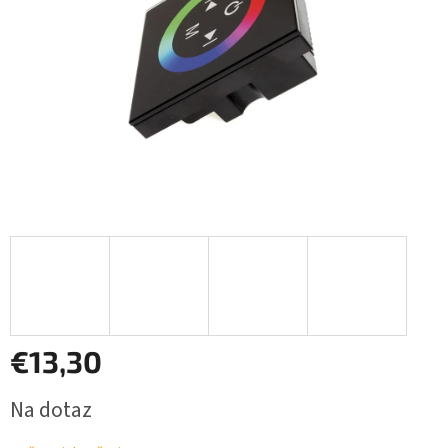
€13,30
Jednotková
Na dotaz
cena: