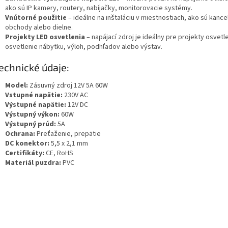
ako sú IP kamery, routery, nabíjačky, monitorovacie systémy.
Vnútorné použitie
– ideálne na inštaláciu v miestnostiach, ako sú kancel
obchody alebo dielne.
Projekty LED osvetlenia
– napájací zdroj je ideálny pre projekty osvetle
osvetlenie nábytku, výloh, podhľadov alebo výstav.
chnické údaje:
Model:
Zásuvný zdroj 12V 5A 60W
Vstupné napätie:
230V AC
Výstupné napätie:
12V DC
Výstupný výkon:
60W
Výstupný prúd:
5A
Ochrana:
Preťaženie, prepätie
DC konektor:
5,5 x 2,1 mm
Certifikáty:
CE, RoHS
Materiál puzdra:
PVC