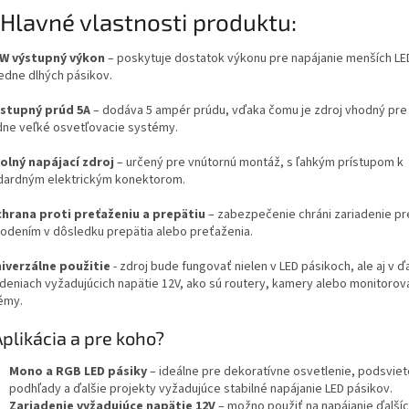
 Hlavné vlastnosti produktu:
W výstupný výkon
– poskytuje dostatok výkonu pre napájanie menších LED 
redne dlhých pásikov.
stupný prúd 5A
– dodáva 5 ampér prúdu, vďaka čomu je zdroj vhodný pre
dne veľké osvetľovacie systémy.
olný napájací zdroj
– určený pre vnútornú montáž, s ľahkým prístupom k
dardným elektrickým konektorom.
hrana proti preťaženiu a prepätiu
– zabezpečenie chráni zariadenie p
odením v dôsledku prepätia alebo preťaženia.
iverzálne použitie
- zdroj bude fungovať nielen v LED pásikoch, ale aj v ď
adeniach vyžadujúcich napätie 12V, ako sú routery, kamery alebo monitorov
émy.
plikácia a pre koho?
Mono a RGB LED pásiky
– ideálne pre dekoratívne osvetlenie, podsviet
podhľady a ďalšie projekty vyžadujúce stabilné napájanie LED pásikov.
Zariadenie vyžadujúce napätie 12V
– možno použiť na napájanie ďalšíc