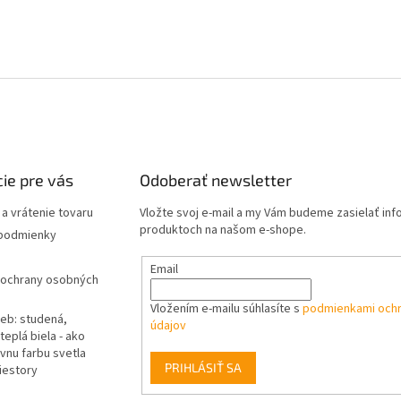
ie pre vás
Odoberať newsletter
a vrátenie tovaru
Vložte svoj e-mail a my Vám budeme zasielať in
produktoch na našom e-shope.
podmienky
Email
ochrany osobných
Vložením e-mailu súhlasíte s
podmienkami och
ieb: studená,
údajov
teplá biela - ako
vnu farbu svetla
PRIHLÁSIŤ SA
iestory