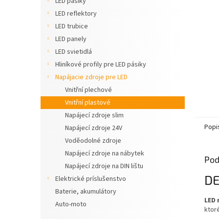
LED pásiky
LED reflektory
LED trubice
LED panely
LED svietidlá
Hliníkové profily pre LED pásiky
Napájacie zdroje pre LED
Vnitřní plechové
Vnitřní plastové
Napájecí zdroje slim
Popi
Napájecí zdroje 24V
Voděodolné zdroje
Napájecí zdroje na nábytek
Pod
Napájecí zdroje na DIN lištu
DE
Elektrické príslušenstvo
Baterie, akumulátory
LED 
Auto-moto
ktor