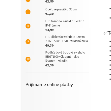
€2,80
Oceľové pravítko 30 cm
€1,30
LED fasádne svietidlo 1xGU10
IP44 čierne
€4,99
✅Te
LED dielenské svietidlo 150cm -
230V - 50W - IP20 - studená biela
€9,30
Podhľadové bodové svietidlo
BRG71000 výklopné - sklo -
štvorec - zrkadlo
€2,30
Prijímame online platby