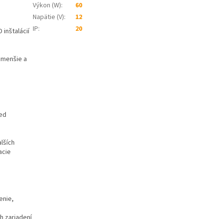
Výkon (W)
:
60
Napätie (V)
:
12
IP
:
20
inštalácií
 menšie a
red
alších
acie
enie,
h zariadení