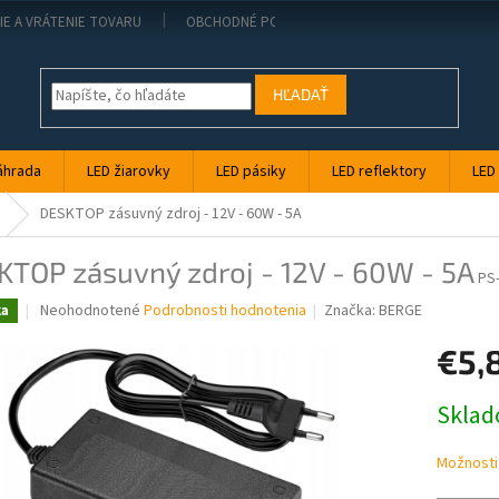
IE A VRÁTENIE TOVARU
OBCHODNÉ PODMIENKY
KONTAKT
PO
HĽADAŤ
áhrada
LED žiarovky
LED pásiky
LED reflektory
LED
DESKTOP zásuvný zdroj - 12V - 60W - 5A
KTOP zásuvný zdroj - 12V - 60W - 5A
PS
Priemerné
Neohodnotené
Podrobnosti hodnotenia
Značka:
BERGE
ka
hodnotenie
produktu
€5,
je
0,0
Jednotk
Skla
z
cena:
5
hviezdičiek.
Možnosti