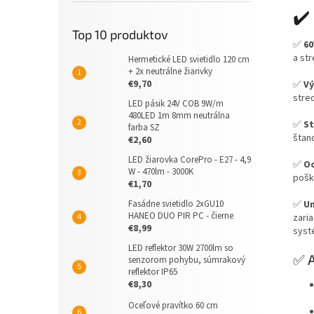
✔️
Top 10 produktov
✅
60
a st
Hermetické LED svietidlo 120 cm
+ 2x neutrálne žiarivky
€9,70
✅
Vý
stre
LED pásik 24V COB 9W/m
480LED 1m 8mm neutrálna
✅
St
farba SZ
štan
€2,60
LED žiarovka CorePro - E27 - 4,9
✅
Oc
W - 470lm - 3000K
pošk
€1,70
✅
Un
Fasádne svietidlo 2xGU10
HANEO DUO PIR PC - čierne
zari
€8,99
syst
LED reflektor 30W 2700lm so
✅ A
senzorom pohybu, súmrakový
reflektor IP65
€8,30
Oceľové pravítko 60 cm