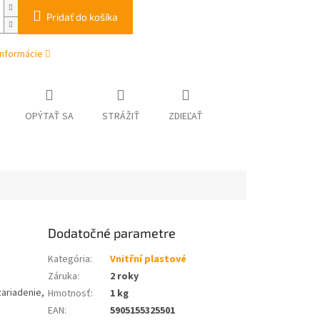
Pridať do košíka
informácie
OPÝTAŤ SA
STRÁŽIŤ
ZDIEĽAŤ
Dodatočné parametre
Kategória
:
Vnitřní plastové
Záruka
:
2 roky
zariadenie,
Hmotnosť
:
1 kg
EAN
:
5905155325501