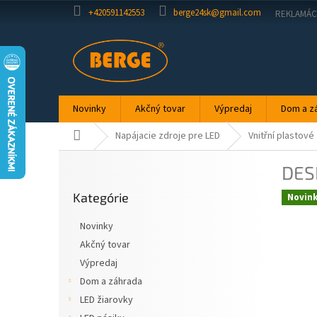
Prejsť
+420591142553
berge24sk@gmail.com
REKLAMÁC
na
obsah
Novinky
Akčný tovar
Výpredaj
Dom a z
Domov
Napájacie zdroje pre LED
Vnitřní plastové
B
DES
o
Preskočiť
č
Kategórie
kategórie
Novin
n
ý
Novinky
p
Akčný tovar
a
Výpredaj
n
e
Dom a záhrada
l
LED žiarovky