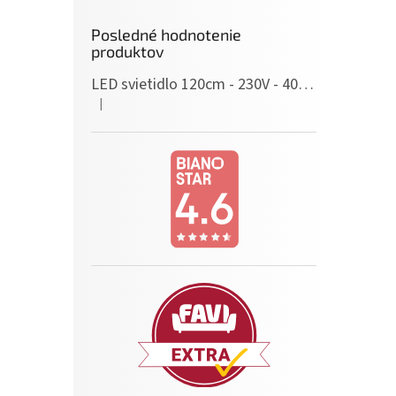
Posledné hodnotenie
produktov
LED svietidlo 120cm - 230V - 40W - IP20 - neutrálna biela
|
Hodnotenie produktu je 5 z 5 hviezdičiek.