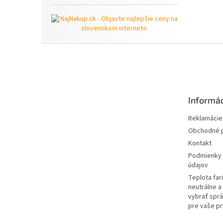
Z
á
p
ä
t
Informác
i
e
Reklamácie 
Obchodné 
Kontakt
Podmienky 
údajov
Teplota far
neutrálne a 
vybrať sprá
pre vaše pr