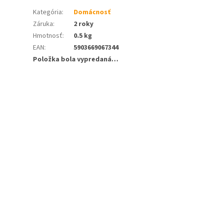
Kategória
:
Domácnosť
Záruka
:
2 roky
Hmotnosť
:
0.5 kg
EAN
:
5903669067344
Položka bola vypredaná…