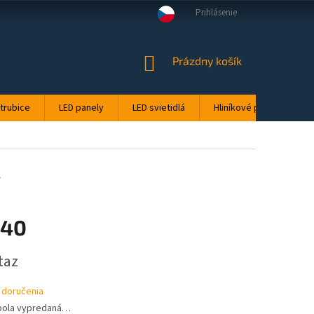
Prihlásenie
DMIENKY OCHRANY OSOBNÝCH ÚDAJOV
TEPLOTA FARIEB: STUDENÁ, NEU
NÁKUPNÝ
Prázdny košík
KOŠÍK
 trubice
LED panely
LED svietidlá
Hliníkové profily pre LE
1
,40
ová
taz
 doručenia
bola vypredaná…