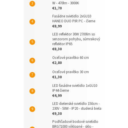
W - 470lm - 3000K
€1,70
Fasádne svietidlo 2xGU10
HANEO DUO PIR PC - čierne
€8,99
LED reflektor 30W 2700lm so
senzorom pohybu, súmrakový
reflektor IP65
€8,30
Oceľové pravítko 60 cm
€2,80
Oceľové pravítko 30 cm
€1,30
LED fasádne svietidlo 1xGU10
IP44 čierne
€4,99
LED dielenské svietidlo 150cm -
230V - 50W - IP20 - studená biela
€9,30
Podhľadové bodové svietidlo
BRG71000 výklopné - sklo -