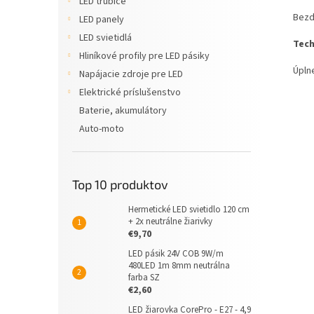
LED trubice
Bezd
LED panely
LED svietidlá
Tech
Hliníkové profily pre LED pásiky
Úpln
Napájacie zdroje pre LED
Elektrické príslušenstvo
Baterie, akumulátory
Auto-moto
Top 10 produktov
Hermetické LED svietidlo 120 cm
+ 2x neutrálne žiarivky
€9,70
LED pásik 24V COB 9W/m
480LED 1m 8mm neutrálna
farba SZ
€2,60
LED žiarovka CorePro - E27 - 4,9