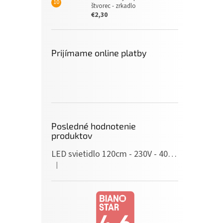
štvorec - zrkadlo
€2,30
Prijímame online platby
Posledné hodnotenie
produktov
LED svietidlo 120cm - 230V - 40W - IP20 - neutrálna biela
|
Hodnotenie produktu je 5 z 5 hviezdičiek.