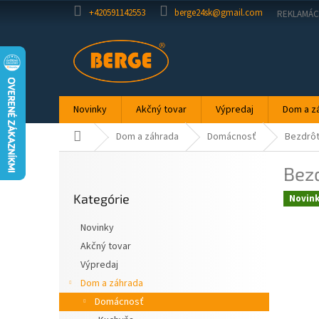
Prejsť
+420591142553
berge24sk@gmail.com
REKLAMÁC
na
obsah
Novinky
Akčný tovar
Výpredaj
Dom a z
Domov
Dom a záhrada
Domácnosť
Bezdrôt
B
Bez
o
Preskočiť
č
Kategórie
kategórie
Novin
n
ý
Novinky
p
Akčný tovar
a
Výpredaj
n
e
Dom a záhrada
l
Domácnosť