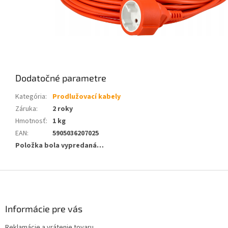
Dodatočné parametre
Kategória
:
Prodlužovací kabely
Záruka
:
2 roky
Hmotnosť
:
1 kg
EAN
:
5905036207025
Položka bola vypredaná…
Z
á
p
ä
Informácie pre vás
t
Reklamácie a vrátenie tovaru