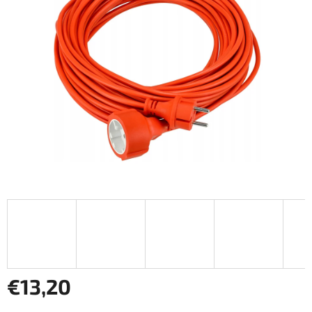
hviezdičiek.
€13,20
Jednotková